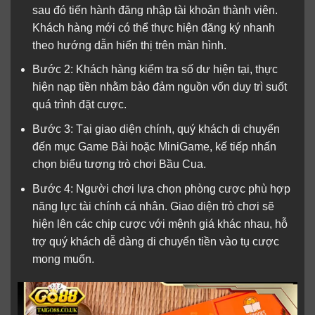
sau đó tiến hành đăng nhập tài khoản thành viên.
Khách hàng mới có thể thực hiện đăng ký nhanh
theo hướng dẫn hiển thị trên màn hình.
Bước 2: Khách hàng kiểm tra số dư hiện tại, thực
hiện nạp tiền nhằm bảo đảm nguồn vốn duy trì suốt
quá trình đặt cược.
Bước 3: Tại giao diện chính, quý khách di chuyển
đến mục Game Bài hoặc MiniGame, kế tiếp nhấn
chọn biểu tượng trò chơi Bầu Cua.
Bước 4: Người chơi lựa chọn phòng cược phù hợp
năng lực tài chính cá nhân. Giao diện trò chơi sẽ
hiện lên các chip cược với mệnh giá khác nhau, hỗ
trợ quý khách dễ dàng di chuyển tiền vào tụ cược
mong muốn.