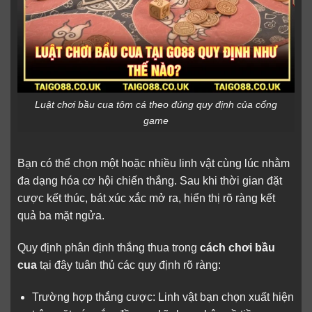
Luật chơi bầu cua tôm cá theo đúng quy định của cổng
game
Bạn có thể chọn một hoặc nhiều linh vật cùng lúc nhằm
đa dạng hóa cơ hội chiến thắng. Sau khi thời gian đặt
cược kết thúc, bát xúc xắc mở ra, hiển thị rõ ràng kết
quả ba mặt ngửa.
Quy định phân định thắng thua trong
cách chơi bầu
cua
tại đây tuân thủ các quy định rõ ràng:
Trường hợp thắng cược: Linh vật bạn chọn xuất hiện