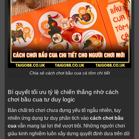
Chia sẻ cách chơi bầu cua cá tôm chi tiết
Bí quyết tối ưu tỷ lệ chiến thắng nhờ cách
chơi bầu cua tư duy logic
Bản chất trò chơi chưa đựng yếu tố ngẫu nhiên, tuy
nhiên ứng dụng tư duy phân tích vào
cách chơi bầu
cua
vẫn mang lại lợi thế vượt trội. Những người chơi
giàu kinh nghiệm luôn xây dựng quyết định dựa trên dữ