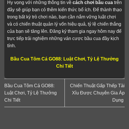
Hy vọng với những thông tin về
cách chơi bầu cua
trên
đây sẽ giúp bạn có thêm kiến thức bổ ích. Để thành thạo
trong bất kỳ trò chơi nào, bạn cần nắm vững luật chơi
và có chiến thuật quản lý vốn hiệu quả, tỷ lệ chiến thắng
của bạn sẽ tăng lên. Đăng ký tham gia ngay hôm nay để
trực tiếp trải nghiệm những ván cược bầu cua đầy kịch
tính.
Bầu Cua Tôm Cá GO88: Luật Chơi, Tỷ Lệ Thưởng
Chi Tiết
Bầu Cua Tôm Cá GO88:
Chiến Thuật Gấp Thếp Tài
Luật Chơi, Tỷ Lệ Thưởng
Xỉu Được Chuyên Gia Áp
Chi Tiết
Dụng