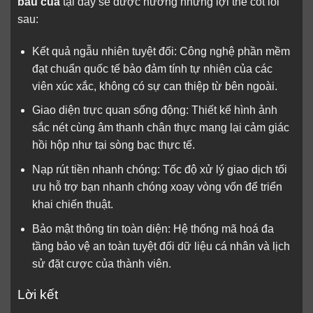
bầu cua
tại đây sẽ được hưởng những lợi thế cốt lõi
sau:
Kết quả ngẫu nhiên tuyệt đối: Công nghệ phần mềm
đạt chuẩn quốc tế bảo đảm tính tự nhiên của các
viên xúc xắc, không có sự can thiệp từ bên ngoài.
Giao diện trực quan sống động: Thiết kế hình ảnh
sắc nét cùng âm thanh chân thực mang lại cảm giác
hồi hộp như tại sòng bạc thực tế.
Nạp rút tiền nhanh chóng: Tốc độ xử lý giao dịch tối
ưu hỗ trợ bạn nhanh chóng xoay vòng vốn để triển
khai chiến thuật.
Bảo mật thông tin toàn diện: Hệ thống mã hoá đa
tầng bảo vệ an toàn tuyệt đối dữ liệu cá nhân và lịch
sử đặt cược của thành viên.
Lời kết