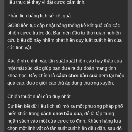
liệu thực tế thay vì đặt cược cảm tính.
Phân tích bảng lịch sử kết quả
GO88 liên tục cập nhật bảng thống kê kết quả của các
phiên cược trước đó. Bạn nên đầu tư thời gian nghiên
cứu biểu đồ này nhằm phát hiện quy luật xuất hiện của
các linh vật.
Xác định chính xác tần suất xuất hiện cao hay thấp của
một mặt xúc xắc giúp bạn đưa ra dự đoán mang tính
khoa học. Đây chính là
cách chơi bầu cua
đem lại hiệu
quả cao, được giới cao thủ áp dụng thường xuyên.
Chiến thuật nuôi cửa duy nhất
Sự liên kết dữ liệu lịch sử mở ra một phương pháp phổ
biến khác trong
cách chơi bầu cua
, đó là tập trung
ngân sách vào một cửa cược cố định. Khách hàng lựa
chọn một linh vật có tần suất xuất hiện đều đặn, sau đó