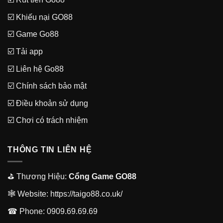
☑️ Khiếu nại GO88
☑️ Game Go88
☑️ Tải app
☑️ Liên hệ Go88
☑️ Chính sách bảo mật
☑️ Điều khoản sử dụng
☑️ Chơi có trách nhiệm
THÔNG TIN LIÊN HỆ
️⛳ Thương Hiệu:
Cổng Game GO88
🕸️ Website:
https://taigo88.co.uk/
☎ Phone: 0909.69.69.69