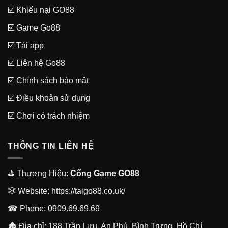
☑️ Khiếu nại GO88
☑️ Game Go88
☑️ Tải app
☑️ Liên hệ Go88
☑️ Chính sách bảo mật
☑️ Điều khoản sử dụng
☑️ Chơi có trách nhiệm
THÔNG TIN LIÊN HỆ
️⛳ Thương Hiệu:
Cổng Game GO88
🕸️ Website:
https://taigo88.co.uk/
☎ Phone: 0909.69.69.69
🏚 Địa chỉ: 188 Trần Lựu, An Phú, Bình Trưng, Hồ Chí