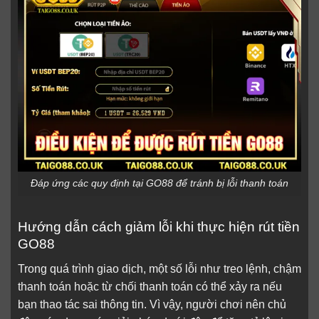
Đáp ứng các quy định tại GO88 để tránh bị lỗi thanh toán
Hướng dẫn cách giảm lỗi khi thực hiện rút tiền
GO88
Trong quá trình giao dịch, một số lỗi như treo lệnh, chậm
thanh toán hoặc từ chối thanh toán có thể xảy ra nếu
bạn thao tác sai thông tin. Vì vậy, người chơi nên chủ