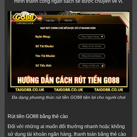
minh thành công ngân sách sẽ được chuyển về ví.
Đa dạng phương thức rút tiền GO88 tiện lợi cho người chơi
Rút tiền GO88 bằng thẻ cào
Đối với những ai muốn đổi thưởng nhanh hoặc không
sử dụng tài khoản ngân hàng, thanh toán bằng thẻ cào