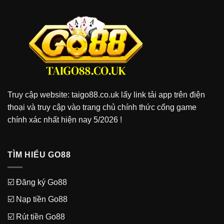
Truy cập website:
taigo88.co.uk
lấy link tải app trên điện
thoại và truy cập vào trang chủ chính thức cổng game
chính xác nhất hiện nay 5/2026 !
TÌM HIỂU GO88
☑️ Đăng ký Go88
☑️ Nạp tiền Go88
☑️ Rút tiền Go88