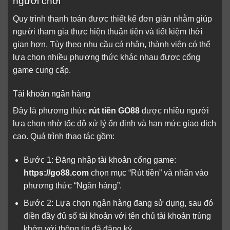
người chơi
Quy trình thanh toán được thiết kế đơn giản nhằm giúp
người tham gia thực hiện thuận tiện và tiết kiệm thời
gian hơn. Tùy theo nhu cầu cá nhân, thành viên có thể
lựa chọn nhiều phương thức khác nhau được cổng
game cung cấp.
Tài khoản ngân hàng
Đây là phương thức
rút tiền GO88
được nhiều người
lựa chọn nhờ tốc độ xử lý ổn định và hạn mức giao dịch
cao. Quá trình thao tác gồm:
Bước 1: Đăng nhập tài khoản cổng game:
https://go88.com
chọn mục “Rút tiền” và nhấn vào
phương thức “Ngân hàng”.
Bước 2: Lựa chọn ngân hàng đang sử dụng, sau đó
điền đầy đủ số tài khoản với tên chủ tài khoản trùng
khớp với thông tin đã đăng ký.