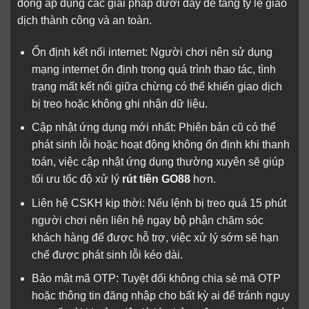
động áp dụng các giải pháp dưới đây để tăng tỷ lệ giao
dịch thành công và an toàn.
Ổn định kết nối internet: Người chơi nên sử dụng
mạng internet ổn định trong quá trình thao tác, tình
trạng mất kết nối giữa chừng có thể khiến giao dịch
bị treo hoặc không ghi nhận dữ liệu.
Cập nhật ứng dụng mới nhất: Phiên bản cũ có thể
phát sinh lỗi hoặc hoạt động không ổn định khi thanh
toán, việc cập nhật ứng dụng thường xuyên sẽ giúp
tối ưu tốc độ xử lý
rút tiền GO88
hơn.
Liên hệ CSKH kịp thời: Nếu lệnh bị treo quá 15 phút
người chơi nên liên hệ ngay bộ phận chăm sóc
khách hàng để được hỗ trợ, việc xử lý sớm sẽ hạn
chế được phát sinh lỗi kéo dài.
Bảo mật mã OTP: Tuyệt đối không chia sẻ mã OTP
hoặc thông tin đăng nhập cho bất kỳ ai để tránh nguy