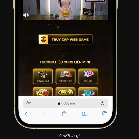
Go88 là gì