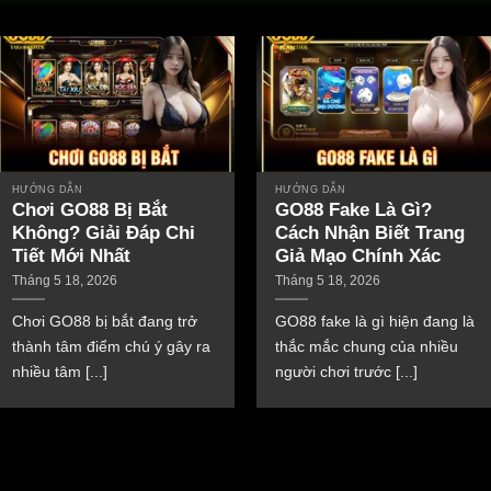
ền tảng game trực tuyến chuyên cung cấp các trò chơi cá cược gi
ầu 2010, GO88 nhanh chóng phát triển nhờ đầu tư mạnh vào cô
thành điểm đến quen thuộc của cộng đồng game thủ Việt, với 
c đa dạng: game bài go88 bao gồm Tiến lên miền Nam, Poker, Ba
HƯỚNG DẪN
HƯỚNG DẪN
Chơi GO88 Bị Bắt
GO88 Fake Là Gì?
jackpot tích lũy lớn. Nền tảng hướng đến đối tượng người chơi t
Không? Giải Đáp Chi
Cách Nhận Biết Trang
yền thống Việt Nam kết hợp yếu tố hiện đại. Dù là người mới h
Tiết Mới Nhất
Giả Mạo Chính Xác
gia và rèn luyện kỹ năng.
Tháng 5 18, 2026
Tháng 5 18, 2026
hính Thức Mới Nhất
Chơi GO88 bị bắt đang trở
GO88 fake là gì hiện đang là
thành tâm điểm chú ý gây ra
thắc mắc chung của nhiều
p
go88 trang chu chinh thuc
tại
go88.com
. Đây là domain chí
nhiều tâm [...]
người chơi trước [...]
o mật.