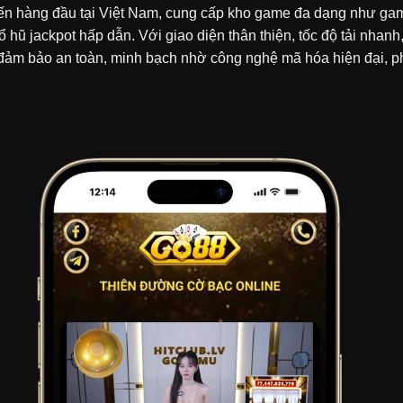
tuyến hàng đầu tại Việt Nam, cung cấp kho game đa dạng như gam
ổ hũ jackpot hấp dẫn. Với giao diện thân thiện, tốc độ tải nhanh
đảm bảo an toàn, minh bạch nhờ công nghệ mã hóa hiện đại, 