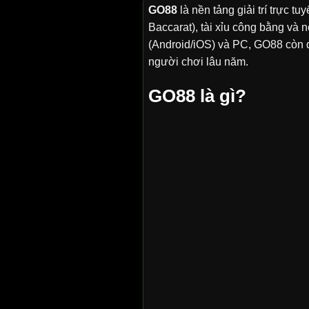
GO88
là nền tảng giải trí trực 
Baccarat), tài xỉu công bằng và n
(Android/iOS) và PC, GO88 còn 
người chơi lâu năm.
GO88 là gì?