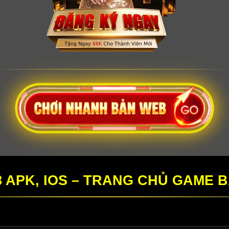
8 APK, IOS – TRANG CHỦ GAME BÀ