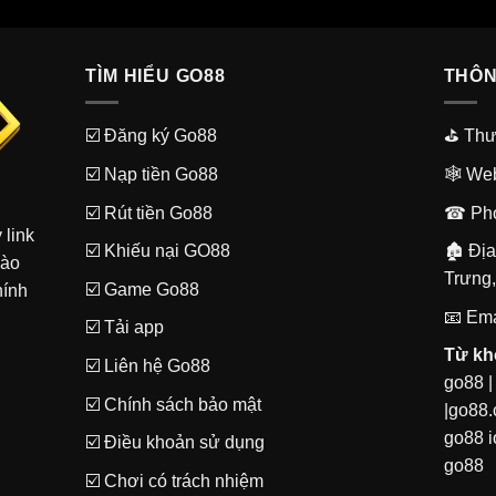
TÌM HIỂU GO88
THÔN
☑️ Đăng ký Go88
️⛳ Th
☑️ Nạp tiền Go88
🕸️ We
☑️ Rút tiền Go88
☎ Pho
 link
☑️ Khiếu nại GO88
🏚 Địa
vào
Trưng,
☑️ Game Go88
hính
📧 Ema
☑️ Tải app
Từ kh
☑️ Liên hệ Go88
go88 | 
☑️ Chính sách bảo mật
|go88.
go88 i
☑️ Điều khoản sử dụng
go88
☑️ Chơi có trách nhiệm