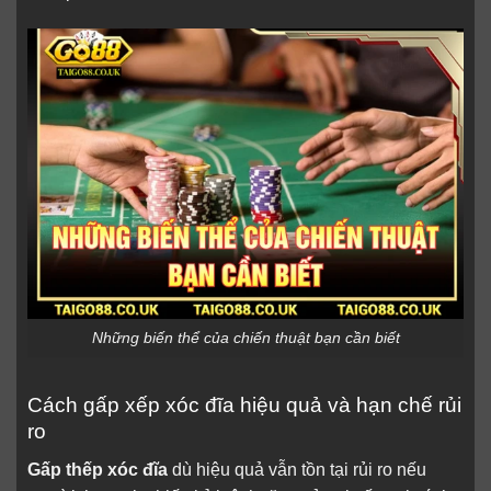
Những biến thể của chiến thuật bạn cần biết
Cách gấp xếp xóc đĩa hiệu quả và hạn chế rủi
ro
Gấp thếp xóc đĩa
dù hiệu quả vẫn tồn tại rủi ro nếu