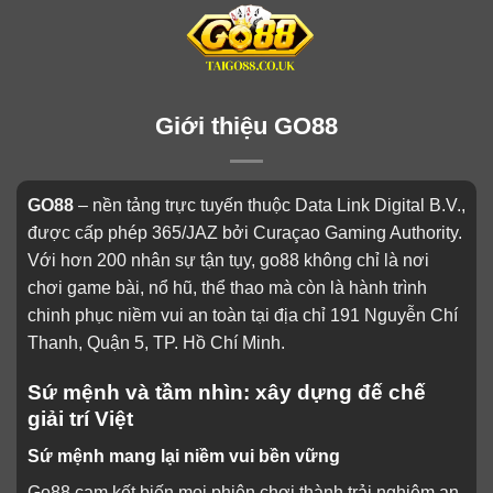
Bỏ
qua
nội
dung
Giới thiệu GO88
GO88
– nền tảng trực tuyến thuộc Data Link Digital B.V.,
được cấp phép 365/JAZ bởi Curaçao Gaming Authority.
Với hơn 200 nhân sự tận tụy, go88 không chỉ là nơi
chơi game bài, nổ hũ, thể thao mà còn là hành trình
chinh phục niềm vui an toàn tại địa chỉ 191 Nguyễn Chí
Thanh, Quận 5, TP. Hồ Chí Minh.
Sứ mệnh và tầm nhìn: xây dựng đế chế
giải trí Việt
Sứ mệnh mang lại niềm vui bền vững
Go88
cam kết biến mọi phiên chơi thành trải nghiệm an