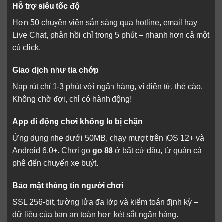
Hỗ trợ siêu tốc độ
Hơn 50 chuyên viên sẵn sàng qua hotline, email hay
Live Chat, phản hồi chỉ trong 5 phút – nhanh hơn cả một
cú click.
Giao dịch như tia chớp
Nạp rút chỉ 1-3 phút với ngân hàng, ví điện tử, thẻ cào.
Không chờ đợi, chỉ có hành động!
App di động chơi không lo bị chặn
Ứng dụng nhẹ dưới 50MB, chạy mượt trên iOS 12+ và
Android 6.0+. Chơi go
go 88
ở bất cứ đâu, từ quán cà
phê đến chuyến xe buýt.
Bảo mật thông tin người chơi
SSL 256-bit, tường lửa đa lớp và kiểm toán định kỳ –
dữ liệu của bạn an toàn hơn két sắt ngân hàng.