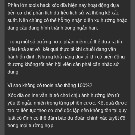
Phần lớn tools hack xóc đĩa hiện nay hoạt động dựa
trên cơ chế phân tích dữ liệu lịch sử và thống kê xác
suất. Nên chúng có thể hỗ trợ nhận diện xu hướng hoặc
dạng cầu đang hình thành trong ngắn hạn.
Trong một số trường hợp, phần mềm có thể đưa ra tín
hiệu khá sát với kết quả thực tế khi chuỗi đang vận
hành ổn định. Nhưng khả năng duy trì khi có biến động
thương không tốt nên hội viên cần phải cân nhắc sử
dụng.
Vì sao không có tools nào thắng 100%?
Xóc đĩa online vẫn là trò chơi chịu ảnh hưởng lớn từ
yếu tố ngẫu nhiên trong từng phiên cược. Kết quả được
tạo ra liên tục theo cơ chế độc lập nên không tồn tại quy
luật cố định có thể đảm bảo dự đoán chính xác tuyệt đối
trong mọi trường hợp.