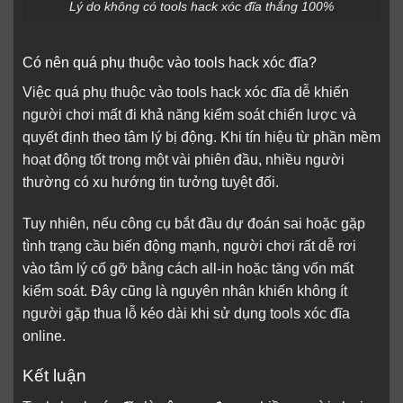
Lý do không có tools hack xóc đĩa thắng 100%
Có nên quá phụ thuộc vào tools hack xóc đĩa?
Việc quá phụ thuộc vào tools hack xóc đĩa dễ khiến
người chơi mất đi khả năng kiểm soát chiến lược và
quyết định theo tâm lý bị động. Khi tín hiệu từ phần mềm
hoạt động tốt trong một vài phiên đầu, nhiều người
thường có xu hướng tin tưởng tuyệt đối.
Tuy nhiên, nếu công cụ bắt đầu dự đoán sai hoặc gặp
tình trạng cầu biến động mạnh, người chơi rất dễ rơi
vào tâm lý cố gỡ bằng cách all-in hoặc tăng vốn mất
kiểm soát. Đây cũng là nguyên nhân khiến không ít
người gặp thua lỗ kéo dài khi sử dụng tools xóc đĩa
online.
Kết luận