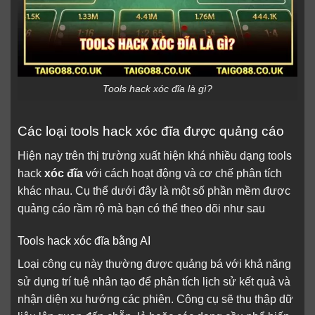
Tools hack xóc đĩa là gì?
Các loại tools hack xóc đĩa được quảng cáo
Hiện nay trên thị trường xuất hiện khá nhiều dạng tools
hack
xóc đĩa
với cách hoạt động và cơ chế phân tích
khác nhau. Cụ thể dưới đây là một số phần mềm được
quảng cáo rầm rộ mà bạn có thể theo dõi như sau
Tools hack xóc đĩa bằng AI
Loại công cụ này thường được quảng bá với khả năng
sử dụng trí tuệ nhân tạo để phân tích lịch sử kết quả và
nhận diện xu hướng các phiên. Công cụ sẽ thu thập dữ