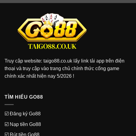
Truy cập website:
taigo88.co.uk
lấy link tải app trên điện
thoại và truy cập vào trang chủ chính thức cổng game
chính xác nhất hiện nay 5/2026 !
TÌM HIỂU GO88
☑️ Đăng ký Go88
☑️ Nạp tiền Go88
☑️ Rút tiền Go88